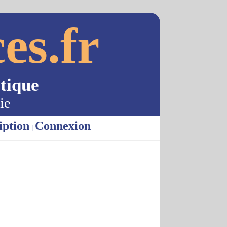
es.fr
tique
ie
iption
Connexion
|