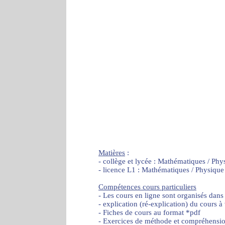
Matières
:
- collège et lycée : Mathématiques / Phy
- licence L1 : Mathématiques / Physique
Compétences cours particuliers
- Les cours en ligne sont organisés dans
- explication (ré-explication) du cours à
- Fiches de cours au format *pdf
- Exercices de méthode et compréhensi