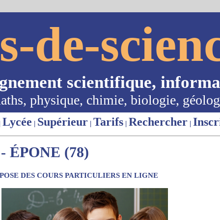
s-de-scienc
ignement scientifique, informa
aths, physique, chimie, biologie, géolog
Lycée
Supérieur
Tarifs
Rechercher
Inscr
|
|
|
|
|
 ÉPONE (78)
OSE DES COURS PARTICULIERS EN LIGNE