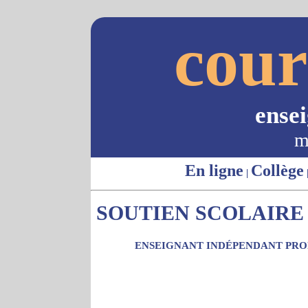
cour
ense
m
En ligne
Collège
|
SOUTIEN SCOLAIRE -
ENSEIGNANT INDÉPENDANT PROP