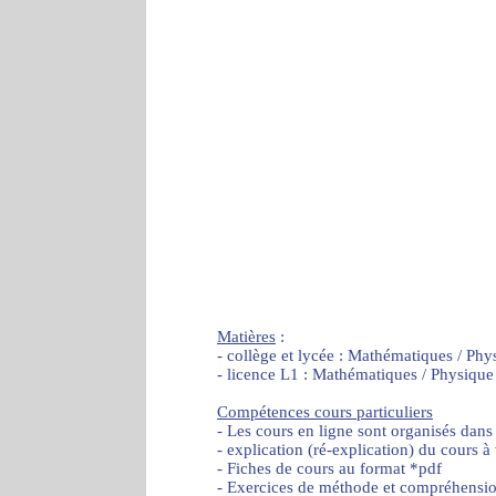
Matières
:
- collège et lycée : Mathématiques / Phy
- licence L1 : Mathématiques / Physique
Compétences cours particuliers
- Les cours en ligne sont organisés dans
- explication (ré-explication) du cours à
- Fiches de cours au format *pdf
- Exercices de méthode et compréhensi