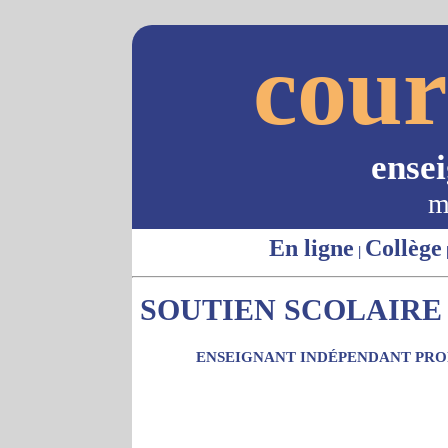
cour
ense
m
En ligne
Collège
|
SOUTIEN SCOLAIRE -
ENSEIGNANT INDÉPENDANT PROP