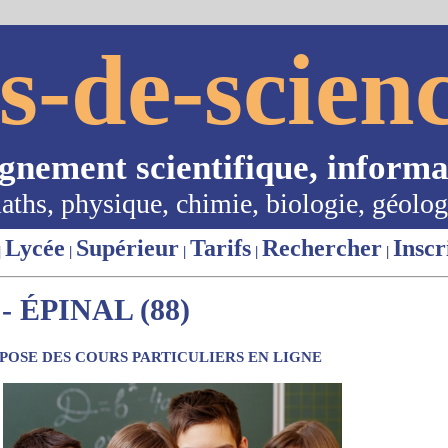
s-de-scienc
ignement scientifique, informa
aths, physique, chimie, biologie, géolog
Lycée
Supérieur
Tarifs
Rechercher
Inscr
|
|
|
|
|
 ÉPINAL (88)
OSE DES COURS PARTICULIERS EN LIGNE