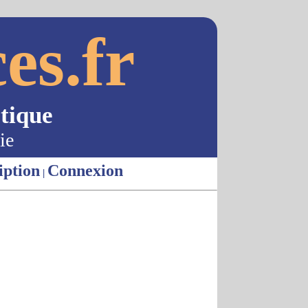
es.fr
tique
ie
iption
Connexion
|