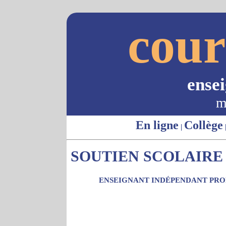
cour
ense
m
En ligne
Collège
|
SOUTIEN SCOLAIRE -
ENSEIGNANT INDÉPENDANT PROP