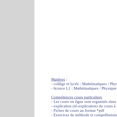
Matières
:
- collège et lycée : Mathématiques / Phy
- licence L1 : Mathématiques / Physique
Compétences cours particuliers
- Les cours en ligne sont organisés dans
- explication (ré-explication) du cours à
- Fiches de cours au format *pdf
- Exercices de méthode et compréhensi