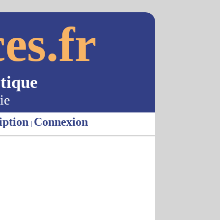
es.fr
tique
ie
iption
Connexion
|