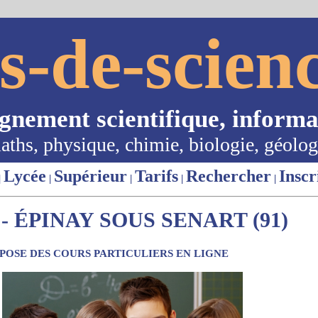
s-de-scienc
ignement scientifique, informa
aths, physique, chimie, biologie, géolog
Lycée
Supérieur
Tarifs
Rechercher
Inscr
|
|
|
|
|
 ÉPINAY SOUS SENART (91)
OSE DES COURS PARTICULIERS EN LIGNE