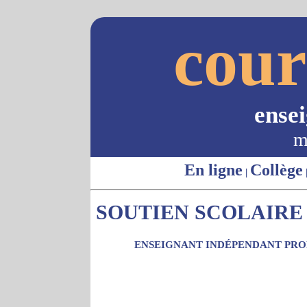
cour
ense
m
En ligne
Collège
|
SOUTIEN SCOLAIRE -
ENSEIGNANT INDÉPENDANT PROP