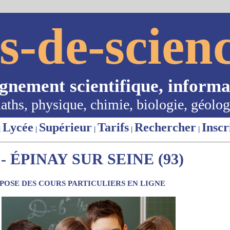
s-de-scienc
ignement scientifique, informa
aths, physique, chimie, biologie, géolog
Lycée
Supérieur
Tarifs
Rechercher
Inscr
|
|
|
|
|
 ÉPINAY SUR SEINE (93)
OSE DES COURS PARTICULIERS EN LIGNE