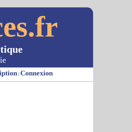
es.fr
tique
ie
iption
Connexion
|