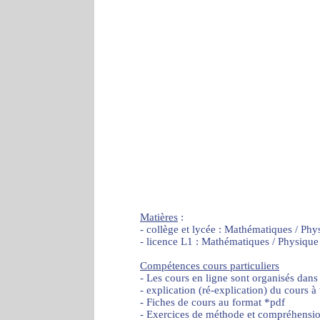
Matières
:
- collège et lycée : Mathématiques / Phy
- licence L1 : Mathématiques / Physique
Compétences cours particuliers
- Les cours en ligne sont organisés dans
- explication (ré-explication) du cours à
- Fiches de cours au format *pdf
- Exercices de méthode et compréhensi