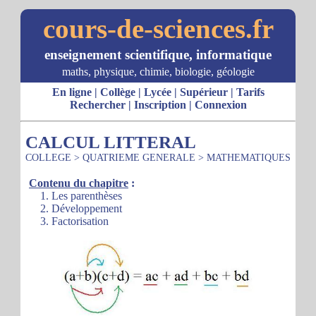
cours-de-sciences.fr
enseignement scientifique, informatique
maths, physique, chimie, biologie, géologie
En ligne
|
Collège
|
Lycée
|
Supérieur
|
Tarifs
Rechercher
|
Inscription
|
Connexion
CALCUL LITTERAL
COLLEGE
>
QUATRIEME GENERALE
>
MATHEMATIQUES
Contenu du chapitre
:
1. Les parenthèses
2. Développement
3. Factorisation