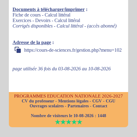
Documents à télécharger/imprimer
:
Fiche de cours - Calcul littéral
Exercices - Devoirs - Calcul littéral
Corrigés disponibles - Calcul littéral - (accès abonné)
Adresse de la page
:
https://cours-de-sciences.fr/gestion.php?menu=102
page utilisée 36 fois du 03-08-2026 au 10-08-2026
PROGRAMMES EDUCATION NATIONALE 2026-2027
CV du professeur
-
Mentions légales
-
CGV
-
CGU
Ouvrages scolaires
-
Partenaires
-
Contact
Nombre de visiteurs le 10-08-2026 :
1448
★★★★★