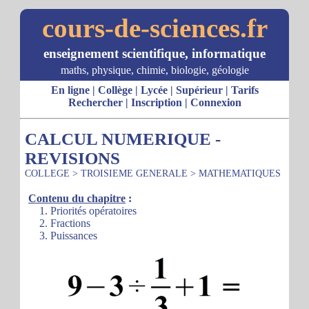
cours-de-sciences.fr
enseignement scientifique, informatique
maths, physique, chimie, biologie, géologie
En ligne
|
Collège
|
Lycée
|
Supérieur
|
Tarifs
Rechercher
|
Inscription
|
Connexion
CALCUL NUMERIQUE -
REVISIONS
COLLEGE
>
TROISIEME GENERALE
>
MATHEMATIQUES
Contenu du chapitre
:
1. Priorités opératoires
2. Fractions
3. Puissances