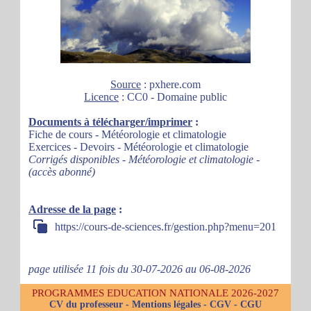
Source
: pxhere.com
Licence
: CC0 - Domaine public
Documents à télécharger/imprimer
:
Fiche de cours - Météorologie et climatologie
Exercices - Devoirs - Météorologie et climatologie
Corrigés disponibles - Météorologie et climatologie -
(accès abonné)
Adresse de la page
:
https://cours-de-sciences.fr/gestion.php?menu=201
page utilisée 11 fois du 30-07-2026 au 06-08-2026
PROGRAMMES EDUCATION NATIONALE 2026-2027
CV du professeur
-
Mentions légales
-
CGV
-
CGU