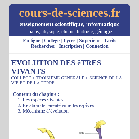
cours-de-sciences.fr
enseignement scientifique, informatique
maths, physique, chimie, biologie, géologie
En ligne
|
Collège
|
Lycée
|
Supérieur
|
Tarifs
Rechercher
|
Inscription
|
Connexion
EVOLUTION DES êTRES
VIVANTS
COLLEGE
>
TROISIEME GENERALE
>
SCIENCE DE LA
VIE ET DE LA TERRE
Contenu du chapitre
:
1. Les espèces vivantes
2. Relation de parenté entre les espèces
3. Mécanisme d’évolution