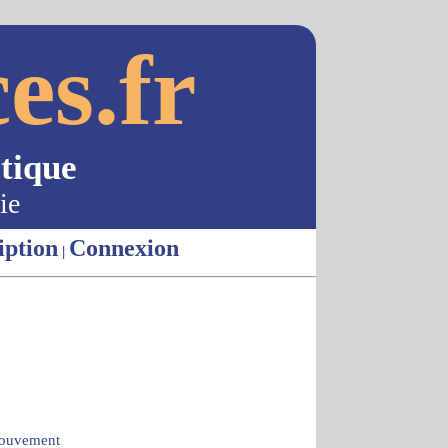
es.fr
tique
ie
iption
Connexion
|
mouvement