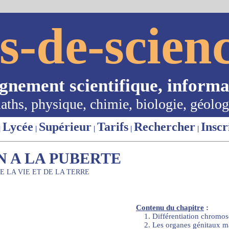
s-de-scienc
ignement scientifique, informa
aths, physique, chimie, biologie, géolog
Lycée
Supérieur
Tarifs
Rechercher
Inscr
|
|
|
|
|
N A LA PUBERTE
E LA VIE ET DE LA TERRE
Contenu du chapitre
:
1. Différentiation chromos
2. Les organes génitaux ma