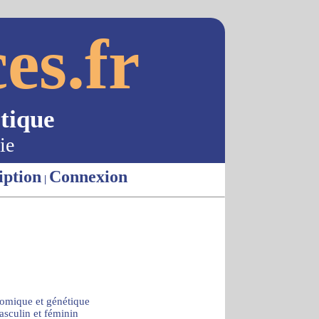
es.fr
tique
ie
iption
Connexion
|
omique et génétique
sculin et féminin