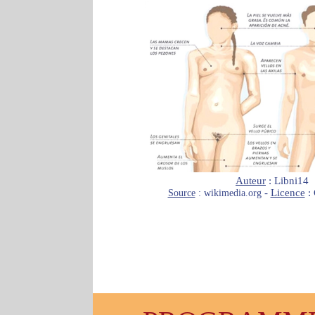
Auteur
: Libni14
-
Licence
:
Source
: wikimedia.org