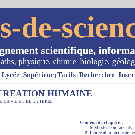
s-de-scienc
ignement scientifique, informa
aths, physique, chimie, biologie, géolog
Lycée
Supérieur
Tarifs
Rechercher
Inscr
|
|
|
|
|
CREATION HUMAINE
E LA VIE ET DE LA TERRE
Contenu du chapitre
:
1. Méthodes contraceptive
2. Procréation médicalemen