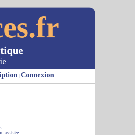
es.fr
tique
ie
iption
Connexion
|
s
t assistée