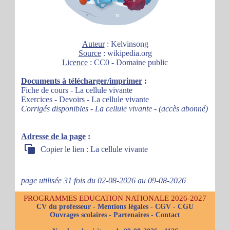
Auteur
: Kelvinsong
Source
: wikipedia.org
Licence
: CC0 - Domaine public
Documents à télécharger/imprimer
:
Fiche de cours - La cellule vivante
Exercices - Devoirs - La cellule vivante
Corrigés disponibles - La cellule vivante - (accès abonné)
Adresse de la page
:
Copier le lien : La cellule vivante
page utilisée 31 fois du 02-08-2026 au 09-08-2026
PROGRAMMES EDUCATION NATIONALE 2026-2027
CV du professeur
-
Mentions légales
-
CGV
-
CGU
Ouvrages scolaires
-
Partenaires
-
Contact