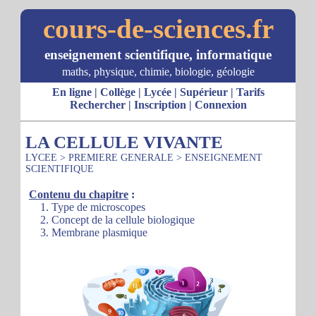
cours-de-sciences.fr
enseignement scientifique, informatique
maths, physique, chimie, biologie, géologie
En ligne
|
Collège
|
Lycée
|
Supérieur
|
Tarifs
Rechercher
|
Inscription
|
Connexion
LA CELLULE VIVANTE
LYCEE
>
PREMIERE GENERALE
>
ENSEIGNEMENT
SCIENTIFIQUE
Contenu du chapitre
:
1. Type de microscopes
2. Concept de la cellule biologique
3. Membrane plasmique