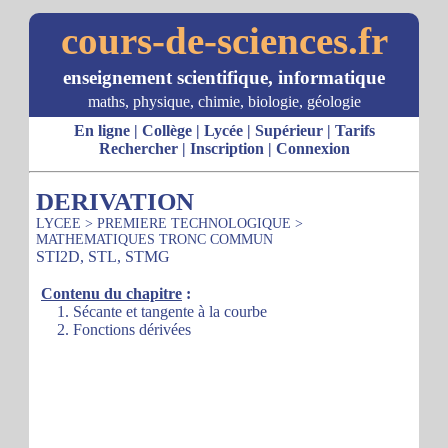
cours-de-sciences.fr
enseignement scientifique, informatique
maths, physique, chimie, biologie, géologie
En ligne
|
Collège
|
Lycée
|
Supérieur
|
Tarifs
Rechercher
|
Inscription
|
Connexion
DERIVATION
LYCEE
>
PREMIERE TECHNOLOGIQUE
>
MATHEMATIQUES TRONC COMMUN
STI2D, STL, STMG
Contenu du chapitre
:
1. Sécante et tangente à la courbe
2. Fonctions dérivées