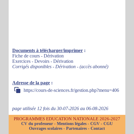
Documents à télécharger/imprimer
:
Fiche de cours - Dérivation
Exercices - Devoirs - Dérivation
Corrigés disponibles - Dérivation - (accès abonné)
Adresse de la page
:
https://cours-de-sciences.fr/gestion.php?menu=406
page utilisée 12 fois du 30-07-2026 au 06-08-2026
PROGRAMMES EDUCATION NATIONALE 2026-2027
CV du professeur
-
Mentions légales
-
CGV
-
CGU
Ouvrages scolaires
-
Partenaires
-
Contact