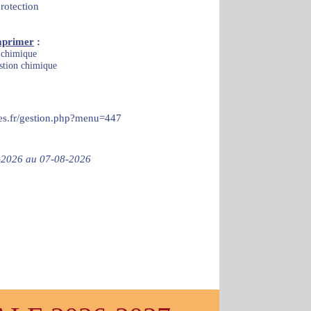
otection
mprimer
:
 chimique
stion chimique
ces.fr/gestion.php?menu=447
07-2026 au 07-08-2026