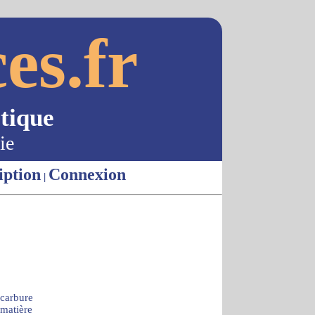
es.fr
tique
ie
iption
Connexion
|
carbure
matière