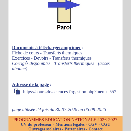
Documents à télécharger/imprimer
:
Fiche de cours - Transferts thermiques
Exercices - Devoirs - Transferts thermiques
Corrigés disponibles - Transferts thermiques - (accès
abonné)
Adresse de la page
:
https://cours-de-sciences.fr/gestion.php?menu=552
page utilisée 24 fois du 30-07-2026 au 06-08-2026
PROGRAMMES EDUCATION NATIONALE 2026-2027
CV du professeur
-
Mentions légales
-
CGV
-
CGU
Ouvrages scolaires
-
Partenaires
-
Contact