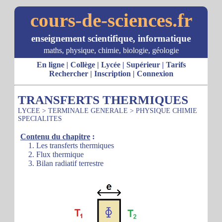
cours-de-sciences.fr
enseignement scientifique, informatique
maths, physique, chimie, biologie, géologie
En ligne
|
Collège
|
Lycée
|
Supérieur
|
Tarifs
Rechercher
|
Inscription
|
Connexion
TRANSFERTS THERMIQUES
LYCEE
>
TERMINALE GENERALE
>
PHYSIQUE CHIMIE
SPECIALITES
Contenu du chapitre
:
1. Les transferts thermiques
2. Flux thermique
3. Bilan radiatif terrestre