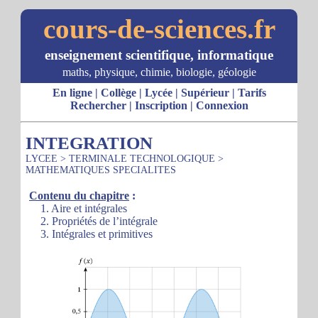
cours-de-sciences.fr
enseignement scientifique, informatique
maths, physique, chimie, biologie, géologie
En ligne
|
Collège
|
Lycée
|
Supérieur
|
Tarifs
Rechercher
|
Inscription
|
Connexion
INTEGRATION
LYCEE
>
TERMINALE TECHNOLOGIQUE
>
MATHEMATIQUES SPECIALITES
Contenu du chapitre
:
1. Aire et intégrales
2. Propriétés de l’intégrale
3. Intégrales et primitives