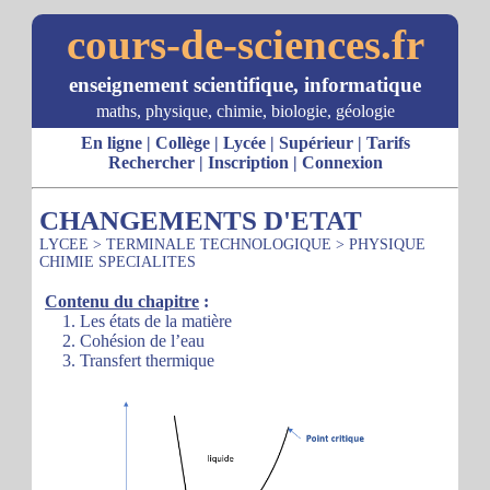
cours-de-sciences.fr
enseignement scientifique, informatique
maths, physique, chimie, biologie, géologie
En ligne
|
Collège
|
Lycée
|
Supérieur
|
Tarifs
Rechercher
|
Inscription
|
Connexion
CHANGEMENTS D'ETAT
LYCEE
>
TERMINALE TECHNOLOGIQUE
>
PHYSIQUE
CHIMIE SPECIALITES
Contenu du chapitre
:
1. Les états de la matière
2. Cohésion de l’eau
3. Transfert thermique