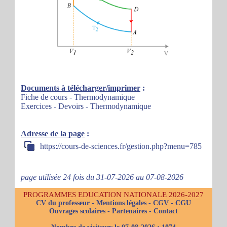
Documents à télécharger/imprimer
:
Fiche de cours - Thermodynamique
Exercices - Devoirs - Thermodynamique
Adresse de la page
:
https://cours-de-sciences.fr/gestion.php?menu=785
page utilisée 24 fois du 31-07-2026 au 07-08-2026
PROGRAMMES EDUCATION NATIONALE 2026-2027
CV du professeur
-
Mentions légales
-
CGV
-
CGU
Ouvrages scolaires
-
Partenaires
-
Contact