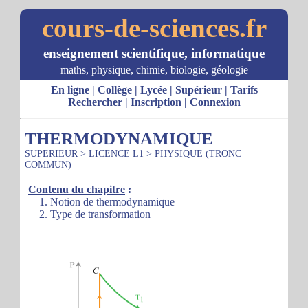
cours-de-sciences.fr
enseignement scientifique, informatique
maths, physique, chimie, biologie, géologie
En ligne
|
Collège
|
Lycée
|
Supérieur
|
Tarifs
Rechercher
|
Inscription
|
Connexion
THERMODYNAMIQUE
SUPERIEUR
>
LICENCE L1
>
PHYSIQUE (TRONC
COMMUN)
Contenu du chapitre
:
1. Notion de thermodynamique
2. Type de transformation