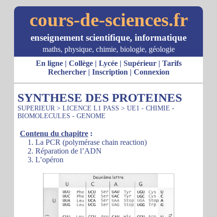
cours-de-sciences.fr
enseignement scientifique, informatique
maths, physique, chimie, biologie, géologie
En ligne
|
Collège
|
Lycée
|
Supérieur
|
Tarifs
Rechercher
|
Inscription
|
Connexion
SYNTHESE DES PROTEINES
SUPERIEUR
>
LICENCE L1 PASS
>
UE1 - CHIMIE -
BIOMOLECULES - GENOME
Contenu du chapitre
:
1. La PCR (polymérase chain reaction)
2. Réparation de l’ADN
3. L’opéron