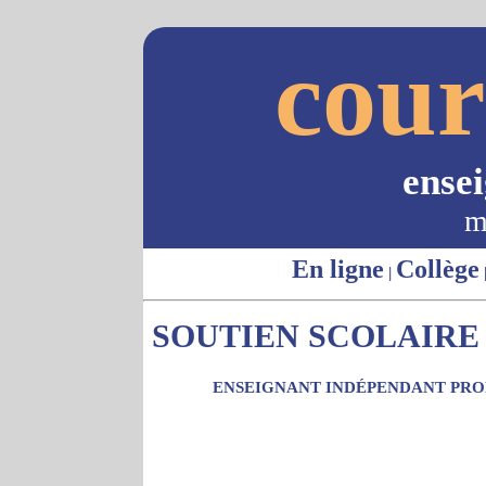
cour
ense
m
En ligne
Collège
|
SOUTIEN SCOLAIRE -
ENSEIGNANT INDÉPENDANT PROP