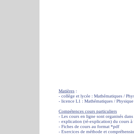
Matières
:
- collège et lycée : Mathématiques / Phy
- licence L1 : Mathématiques / Physique
Compétences cours particuliers
- Les cours en ligne sont organisés dans
- explication (ré-explication) du cours à
- Fiches de cours au format *pdf
- Exercices de méthode et compréhensi