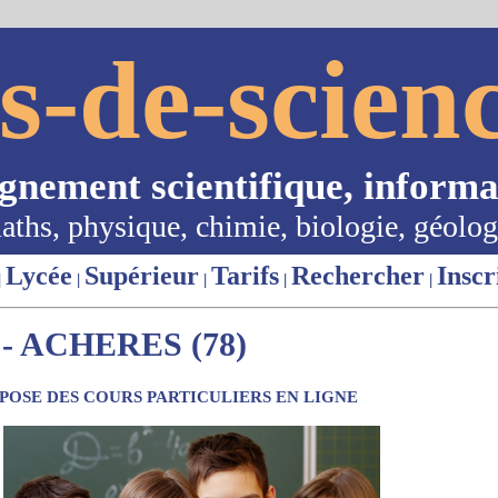
s-de-scienc
ignement scientifique, informa
aths, physique, chimie, biologie, géolog
Lycée
Supérieur
Tarifs
Rechercher
Inscr
|
|
|
|
|
 ACHERES (78)
OSE DES COURS PARTICULIERS EN LIGNE