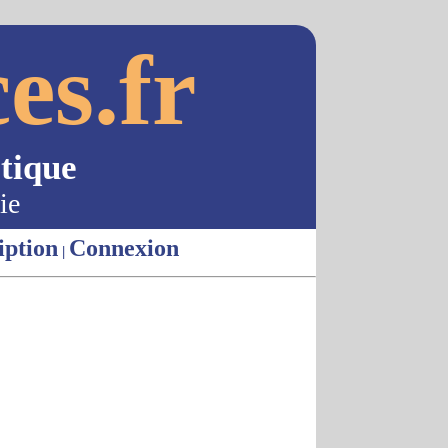
es.fr
tique
ie
iption
Connexion
|