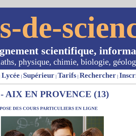
s-de-scienc
ignement scientifique, informa
aths, physique, chimie, biologie, géolog
Lycée
Supérieur
Tarifs
Rechercher
Inscr
|
|
|
|
|
 AIX EN PROVENCE (13)
OSE DES COURS PARTICULIERS EN LIGNE