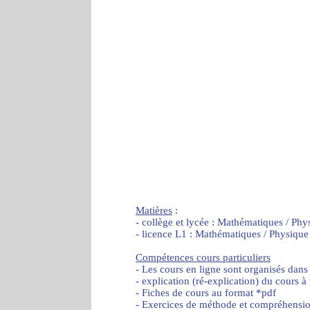
Matières
:
- collège et lycée : Mathématiques / Phy
- licence L1 : Mathématiques / Physique
Compétences cours particuliers
- Les cours en ligne sont organisés dans
- explication (ré-explication) du cours à
- Fiches de cours au format *pdf
- Exercices de méthode et compréhensi