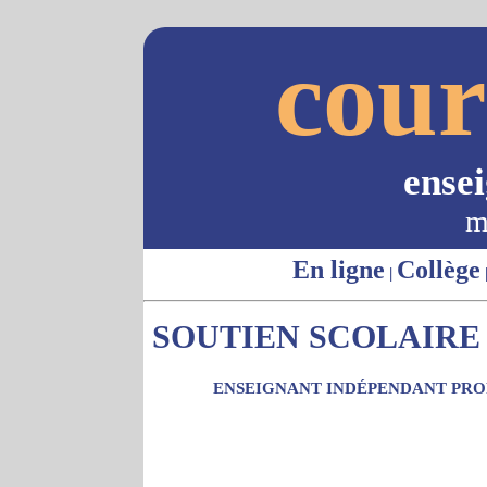
cour
ense
m
En ligne
Collège
|
SOUTIEN SCOLAIRE -
ENSEIGNANT INDÉPENDANT PROP