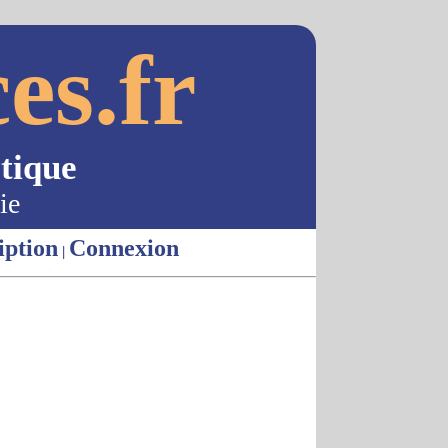
es.fr
tique
ie
iption
Connexion
|