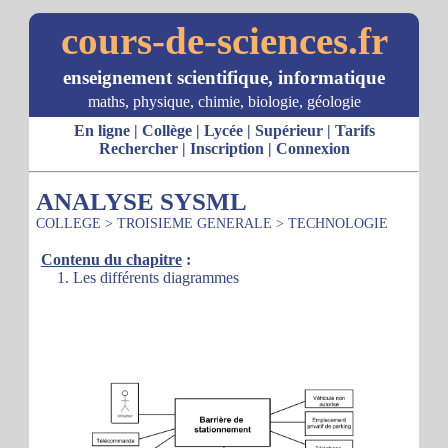
cours-de-sciences.fr
enseignement scientifique, informatique
maths, physique, chimie, biologie, géologie
En ligne
|
Collège
|
Lycée
|
Supérieur
|
Tarifs
Rechercher
|
Inscription
|
Connexion
ANALYSE SYSML
COLLEGE
>
TROISIEME GENERALE
>
TECHNOLOGIE
Contenu du chapitre
:
1. Les différents diagrammes