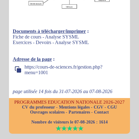
Documents à télécharger/imprimer
:
Fiche de cours - Analyse SYSML
Exercices - Devoirs - Analyse SYSML
Adresse de la page
:
https://cours-de-sciences.fr/gestion.php?
menu=1001
page utilisée 14 fois du 31-07-2026 au 07-08-2026
PROGRAMMES EDUCATION NATIONALE 2026-2027
CV du professeur
-
Mentions légales
-
CGV
-
CGU
Ouvrages scolaires
-
Partenaires
-
Contact
Nombre de visiteurs le 07-08-2026 :
1614
★★★★★