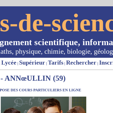
s-de-scienc
ignement scientifique, informa
aths, physique, chimie, biologie, géolog
Lycée
Supérieur
Tarifs
Rechercher
Inscr
|
|
|
|
|
- ANNœULLIN (59)
OSE DES COURS PARTICULIERS EN LIGNE