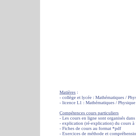
Matières
:
- collège et lycée : Mathématiques / Phy
- licence L1 : Mathématiques / Physique
Compétences cours particuliers
- Les cours en ligne sont organisés dans
- explication (ré-explication) du cours à
- Fiches de cours au format *pdf
- Exercices de méthode et compréhensi