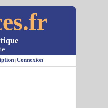
es.fr
tique
ie
iption
Connexion
|