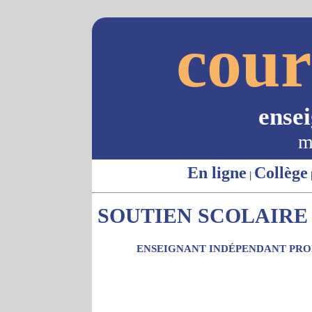
cour
ense
m
En ligne
Collège
|
SOUTIEN SCOLAIRE -
ENSEIGNANT INDÉPENDANT PROP