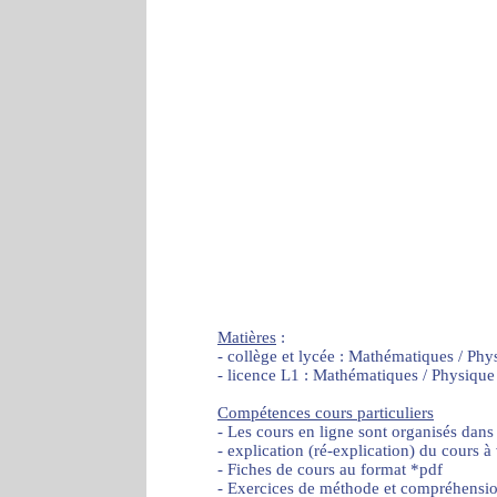
Matières
:
- collège et lycée : Mathématiques / Phy
- licence L1 : Mathématiques / Physique
Compétences cours particuliers
- Les cours en ligne sont organisés dans
- explication (ré-explication) du cours à
- Fiches de cours au format *pdf
- Exercices de méthode et compréhensi