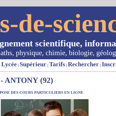
s-de-scienc
ignement scientifique, informa
aths, physique, chimie, biologie, géolog
Lycée
Supérieur
Tarifs
Rechercher
Inscr
|
|
|
|
|
 ANTONY (92)
OSE DES COURS PARTICULIERS EN LIGNE