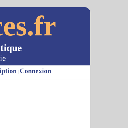
es.fr
tique
ie
iption
Connexion
|