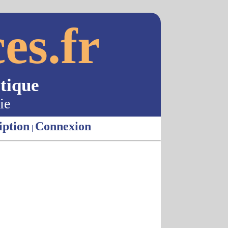
es.fr
tique
ie
iption
Connexion
|