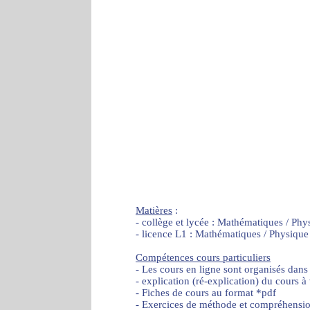
Matières
:
- collège et lycée : Mathématiques / Phy
- licence L1 : Mathématiques / Physique
Compétences cours particuliers
- Les cours en ligne sont organisés dans
- explication (ré-explication) du cours à
- Fiches de cours au format *pdf
- Exercices de méthode et compréhensi