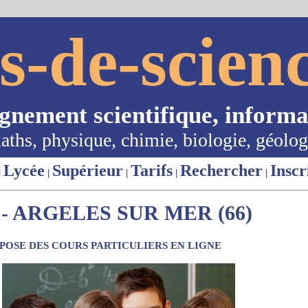
s-de-scienc
ignement scientifique, informa
aths, physique, chimie, biologie, géolog
Lycée
Supérieur
Tarifs
Rechercher
Inscr
|
|
|
|
|
- ARGELES SUR MER (66)
OSE DES COURS PARTICULIERS EN LIGNE