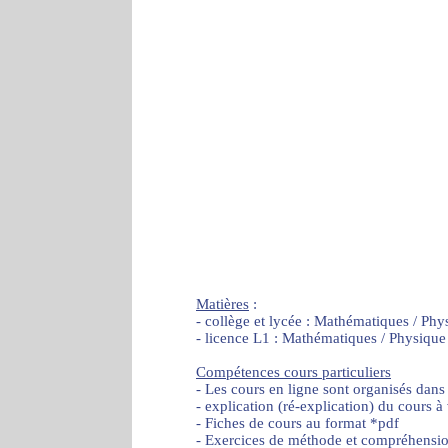
Matières
:
- collège et lycée : Mathématiques / Phy
- licence L1 : Mathématiques / Physique
Compétences cours particuliers
- Les cours en ligne sont organisés dans
- explication (ré-explication) du cours à
- Fiches de cours au format *pdf
- Exercices de méthode et compréhensi