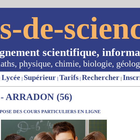
s-de-scienc
ignement scientifique, informa
aths, physique, chimie, biologie, géolog
Lycée
Supérieur
Tarifs
Rechercher
Inscr
|
|
|
|
|
- ARRADON (56)
OSE DES COURS PARTICULIERS EN LIGNE