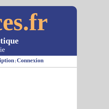
es.fr
tique
ie
iption
Connexion
|