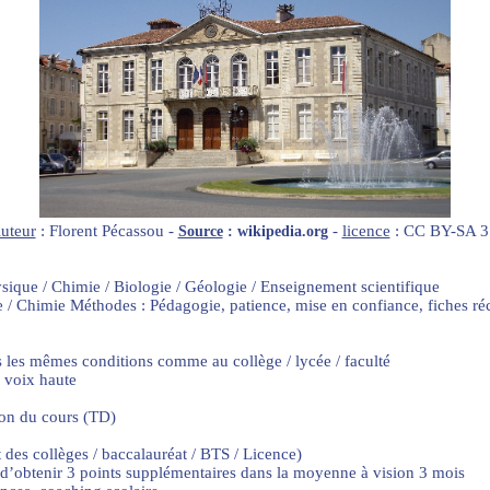
uteur
: Florent Pécassou -
-
licence
: CC BY-SA 3
Source
: wikipedia.org
ysique / Chimie / Biologie / Géologie / Enseignement scientifique
e / Chimie Méthodes : Pédagogie, patience, mise en confiance, fiches r
s les mêmes conditions comme au collège / lycée / faculté
à voix haute
on du cours (TD)
 des collèges / baccalauréat / BTS / Licence)
if d’obtenir 3 points supplémentaires dans la moyenne à vision 3 mois