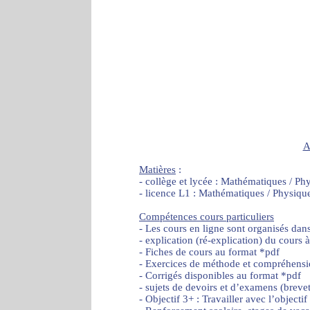
A
Matières
:
- collège et lycée : Mathématiques / Ph
- licence L1 : Mathématiques / Physiqu
Compétences cours particuliers
- Les cours en ligne sont organisés dan
- explication (ré-explication) du cours 
- Fiches de cours au format *pdf
- Exercices de méthode et compréhensi
- Corrigés disponibles au format *pdf
- sujets de devoirs et d’examens (brevet
- Objectif 3+ : Travailler avec l’object