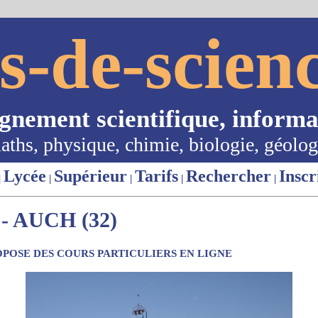
s-de-scienc
ignement scientifique, informa
aths, physique, chimie, biologie, géolog
Lycée
Supérieur
Tarifs
Rechercher
Inscr
|
|
|
|
|
 AUCH (32)
POSE DES COURS PARTICULIERS EN LIGNE