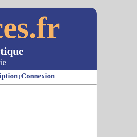
es.fr
tique
ie
iption
Connexion
|