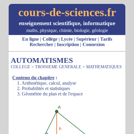
cours-de-sciences.fr
enseignement scientifique, informatique
maths, physique, chimie, biologie, géologie
En ligne
|
Collège
|
Lycée
|
Supérieur
|
Tarifs
Rechercher
|
Inscription
|
Connexion
AUTOMATISMES
COLLEGE
>
TROISIEME GENERALE
>
MATHEMATIQUES
Contenu du chapitre
:
1. Arithmétique, calcul, analyse
2. Probabilités et statistiques
3. Géométrie du plan et de l'espace