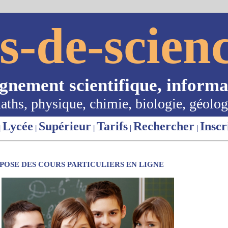
s-de-scienc
ignement scientifique, informa
aths, physique, chimie, biologie, géolog
Lycée
Supérieur
Tarifs
Rechercher
Inscr
|
|
|
|
|
OSE DES COURS PARTICULIERS EN LIGNE