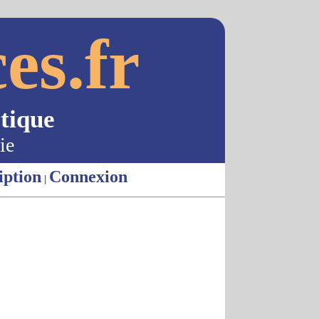
es.fr
tique
ie
iption
Connexion
|