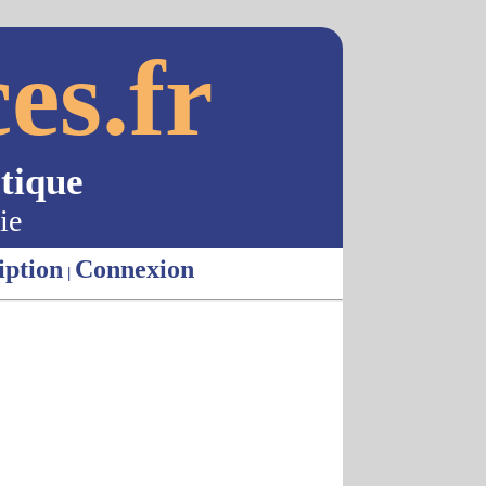
es.fr
tique
ie
iption
Connexion
|