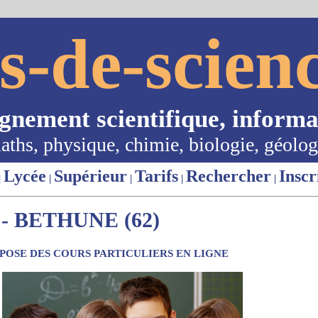
s-de-scienc
ignement scientifique, informa
aths, physique, chimie, biologie, géolog
Lycée
Supérieur
Tarifs
Rechercher
Inscr
|
|
|
|
|
- BETHUNE (62)
OSE DES COURS PARTICULIERS EN LIGNE