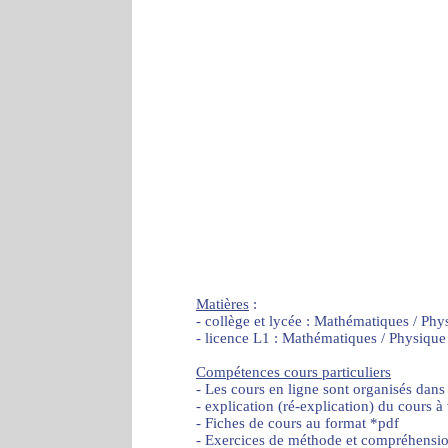
Matières
:
- collège et lycée : Mathématiques / Phy
- licence L1 : Mathématiques / Physique
Compétences cours particuliers
- Les cours en ligne sont organisés dans
- explication (ré-explication) du cours à
- Fiches de cours au format *pdf
- Exercices de méthode et compréhensi