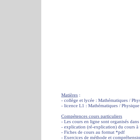
Matières
:
- collège et lycée : Mathématiques / Phy
- licence L1 : Mathématiques / Physique
Compétences cours particuliers
- Les cours en ligne sont organisés dans
- explication (ré-explication) du cours à
- Fiches de cours au format *pdf
- Exercices de méthode et compréhensi