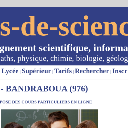
s-de-scienc
ignement scientifique, informa
aths, physique, chimie, biologie, géolog
Lycée
Supérieur
Tarifs
Rechercher
Inscr
|
|
|
|
|
- BANDRABOUA (976)
OSE DES COURS PARTICULIERS EN LIGNE