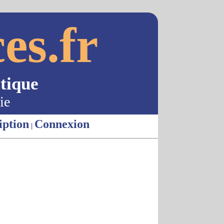
es.fr
tique
ie
iption
Connexion
|