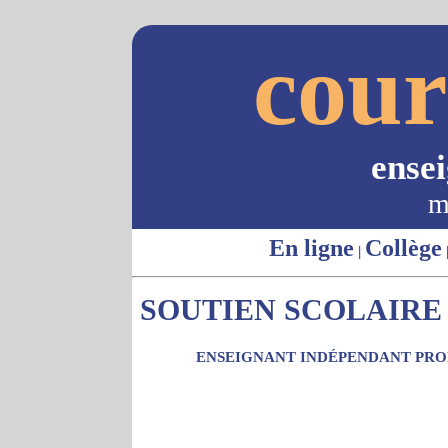
cour
ense
m
En ligne
Collège
|
SOUTIEN SCOLAIRE -
ENSEIGNANT INDÉPENDANT PROP