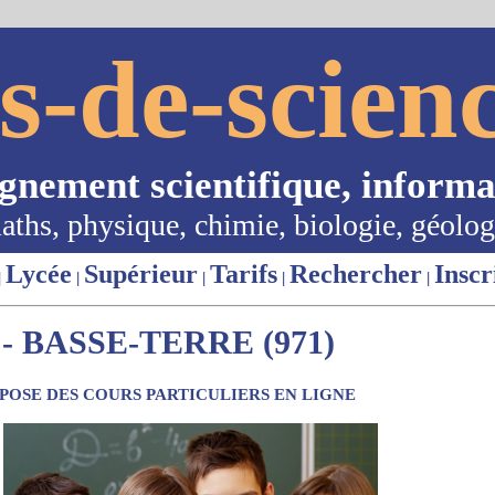
s-de-scienc
ignement scientifique, informa
aths, physique, chimie, biologie, géolog
Lycée
Supérieur
Tarifs
Rechercher
Inscr
|
|
|
|
|
 BASSE-TERRE (971)
OSE DES COURS PARTICULIERS EN LIGNE