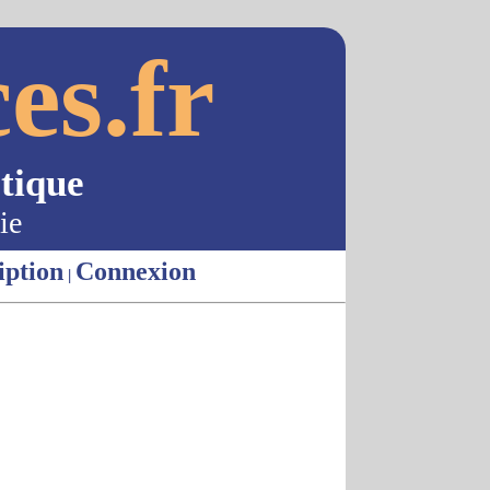
es.fr
tique
ie
iption
Connexion
|