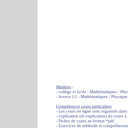
Matières
:
- collège et lycée : Mathématiques / Phy
- licence L1 : Mathématiques / Physique
Compétences cours particuliers
- Les cours en ligne sont organisés dans
- explication (ré-explication) du cours à
- Fiches de cours au format *pdf
- Exercices de méthode et compréhensi