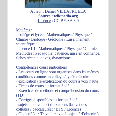
Auteur
: Daniel VILLAFRUELA
Source
: wikipedia.org
Licence
: CC BY-SA 3.0
Matières
:
- collège et lycée : Mathématiques / Physique /
Chimie / Biologie / Géologie / Enseignement
scientifique
- licence L1 : Mathématiques / Physique / Chimie
Méthodes : Pédagogie, patience, mise en confiance,
fiches récapitulatives, dynamisme
Compétences cours particuliers
- Les cours en ligne sont organisés dans les mêmes
conditions comme au collège / lycée / faculté
- explication (ré-explication) du cours à voix haute
- Fiches de cours au format *pdf
- Exercices de méthode et compréhension du cours
(TD)
- Corrigés disponibles au format *pdf
- sujets de devoirs et d’examens (brevet des
collèges / baccalauréat / BTS / Licence)
- Objectif 3+ : Travailler avec l’objectif d’obtenir 3