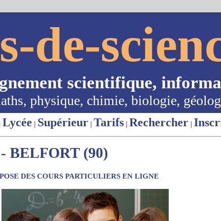
s-de-scienc
ignement scientifique, informa
aths, physique, chimie, biologie, géolog
Lycée
Supérieur
Tarifs
Rechercher
Inscr
|
|
|
|
|
 BELFORT (90)
OSE DES COURS PARTICULIERS EN LIGNE