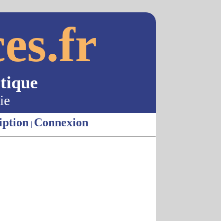
es.fr
tique
ie
iption
Connexion
|