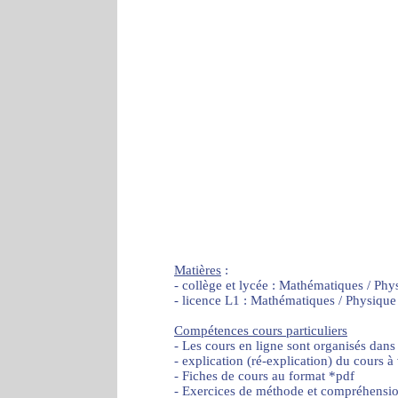
Matières
:
- collège et lycée : Mathématiques / Phy
- licence L1 : Mathématiques / Physique
Compétences cours particuliers
- Les cours en ligne sont organisés dans
- explication (ré-explication) du cours à
- Fiches de cours au format *pdf
- Exercices de méthode et compréhensi