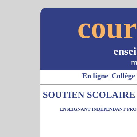
cour
ense
m
En ligne
Collège
|
SOUTIEN SCOLAIRE -
ENSEIGNANT INDÉPENDANT PROP