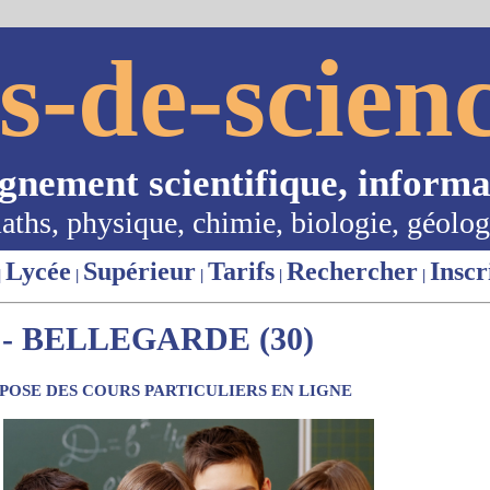
s-de-scienc
ignement scientifique, informa
aths, physique, chimie, biologie, géolog
Lycée
Supérieur
Tarifs
Rechercher
Inscr
|
|
|
|
|
- BELLEGARDE (30)
OSE DES COURS PARTICULIERS EN LIGNE