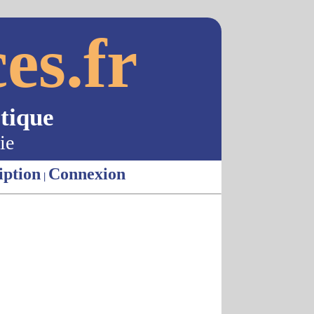
es.fr
tique
ie
iption
Connexion
|