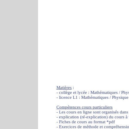
Matières
:
- collège et lycée : Mathématiques / Phy
- licence L1 : Mathématiques / Physique
Compétences cours particuliers
- Les cours en ligne sont organisés dans
- explication (ré-explication) du cours à
- Fiches de cours au format *pdf
- Exercices de méthode et compréhensi