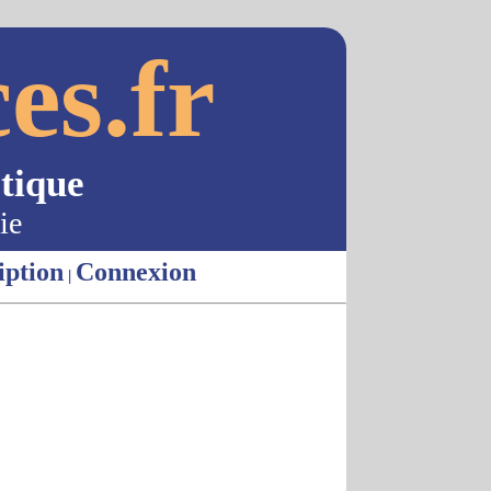
es.fr
tique
ie
iption
Connexion
|