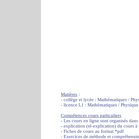
Matières
:
- collège et lycée : Mathématiques / Phy
- licence L1 : Mathématiques / Physique
Compétences cours particuliers
- Les cours en ligne sont organisés dans
- explication (ré-explication) du cours à
- Fiches de cours au format *pdf
- Exercices de méthode et compréhensi