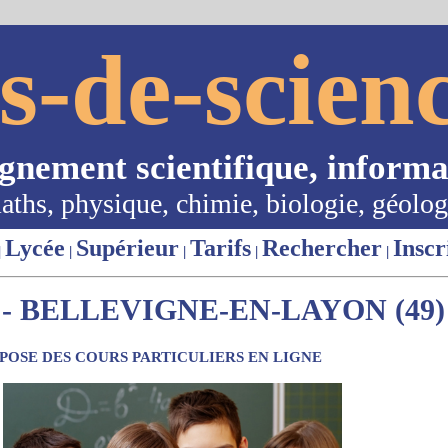
s-de-scienc
ignement scientifique, informa
aths, physique, chimie, biologie, géolog
Lycée
Supérieur
Tarifs
Rechercher
Inscr
|
|
|
|
|
- BELLEVIGNE-EN-LAYON (49)
OSE DES COURS PARTICULIERS EN LIGNE