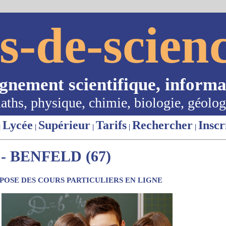
s-de-scienc
ignement scientifique, informa
aths, physique, chimie, biologie, géolog
Lycée
Supérieur
Tarifs
Rechercher
Inscr
|
|
|
|
|
 BENFELD (67)
OSE DES COURS PARTICULIERS EN LIGNE