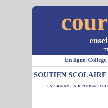
cour
ense
m
En ligne
Collège
|
SOUTIEN SCOLAIRE -
ENSEIGNANT INDÉPENDANT PROP