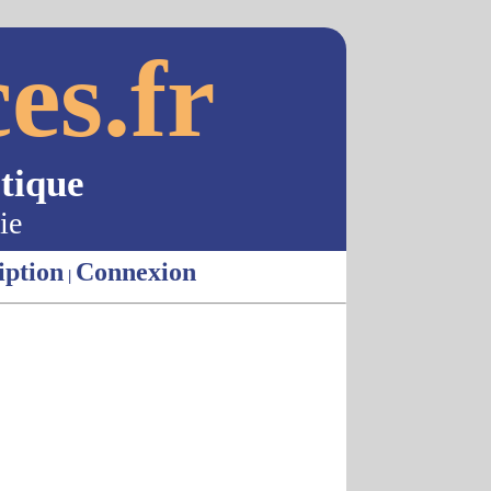
es.fr
tique
ie
iption
Connexion
|