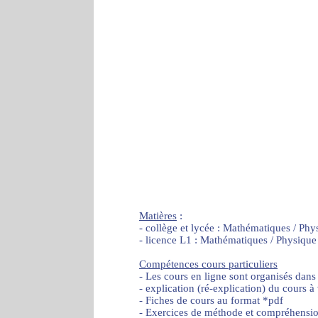
Matières
:
- collège et lycée : Mathématiques / Phy
- licence L1 : Mathématiques / Physique
Compétences cours particuliers
- Les cours en ligne sont organisés dans
- explication (ré-explication) du cours à
- Fiches de cours au format *pdf
- Exercices de méthode et compréhensi