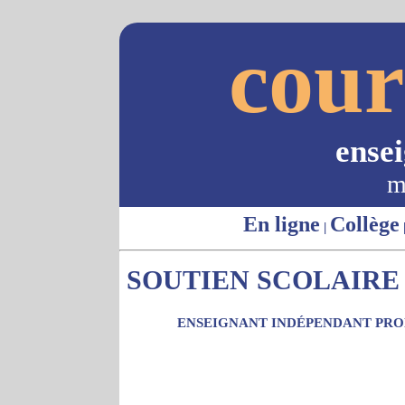
cour
ense
m
En ligne
Collège
|
SOUTIEN SCOLAIRE -
ENSEIGNANT INDÉPENDANT PROP