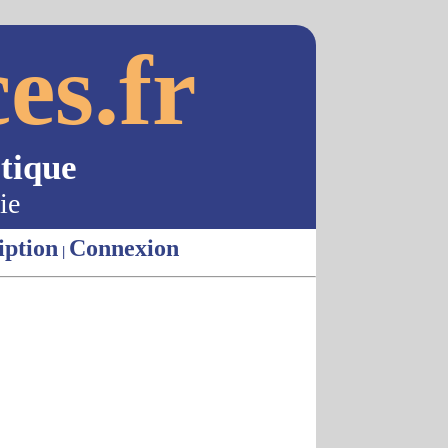
es.fr
tique
ie
iption
Connexion
|