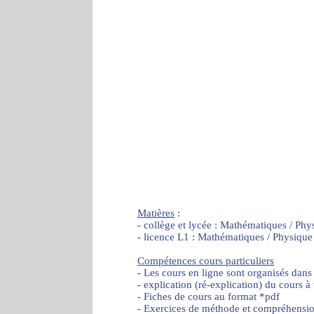
Matières
:
- collège et lycée : Mathématiques / Phy
- licence L1 : Mathématiques / Physique
Compétences cours particuliers
- Les cours en ligne sont organisés dans
- explication (ré-explication) du cours à
- Fiches de cours au format *pdf
- Exercices de méthode et compréhensi