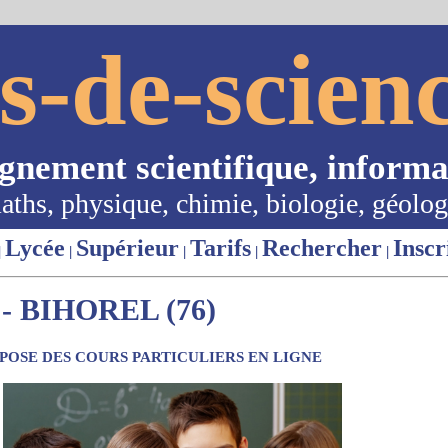
s-de-scienc
ignement scientifique, informa
aths, physique, chimie, biologie, géolog
Lycée
Supérieur
Tarifs
Rechercher
Inscr
|
|
|
|
|
 BIHOREL (76)
OSE DES COURS PARTICULIERS EN LIGNE