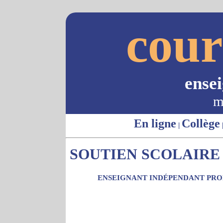
cour
ense
m
En ligne
Collège
|
SOUTIEN SCOLAIRE -
ENSEIGNANT INDÉPENDANT PROP