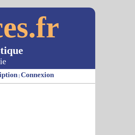
es.fr
tique
ie
iption
Connexion
|