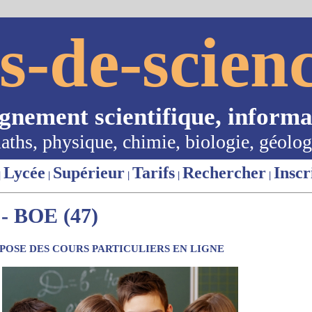
s-de-scienc
ignement scientifique, informa
aths, physique, chimie, biologie, géolog
Lycée
Supérieur
Tarifs
Rechercher
Inscr
|
|
|
|
|
 BOE (47)
OSE DES COURS PARTICULIERS EN LIGNE