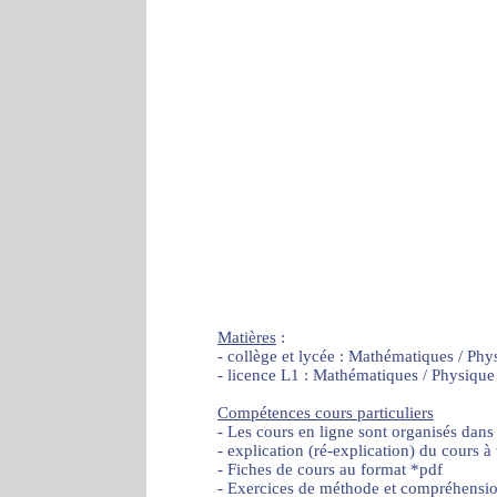
Matières
:
- collège et lycée : Mathématiques / Phy
- licence L1 : Mathématiques / Physique
Compétences cours particuliers
- Les cours en ligne sont organisés dans
- explication (ré-explication) du cours à
- Fiches de cours au format *pdf
- Exercices de méthode et compréhensi