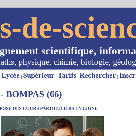
s-de-scienc
ignement scientifique, informa
aths, physique, chimie, biologie, géolog
Lycée
Supérieur
Tarifs
Rechercher
Inscr
|
|
|
|
|
 BOMPAS (66)
OSE DES COURS PARTICULIERS EN LIGNE