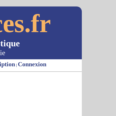
es.fr
tique
ie
iption
Connexion
|