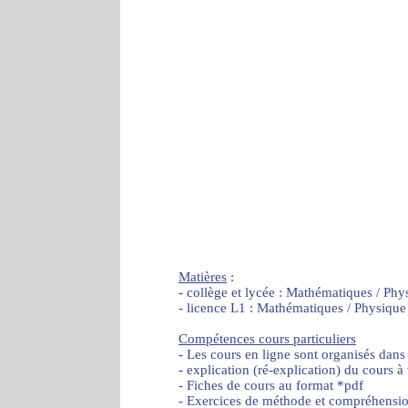
Matières
:
- collège et lycée : Mathématiques / Phy
- licence L1 : Mathématiques / Physique
Compétences cours particuliers
- Les cours en ligne sont organisés dans
- explication (ré-explication) du cours à
- Fiches de cours au format *pdf
- Exercices de méthode et compréhensi