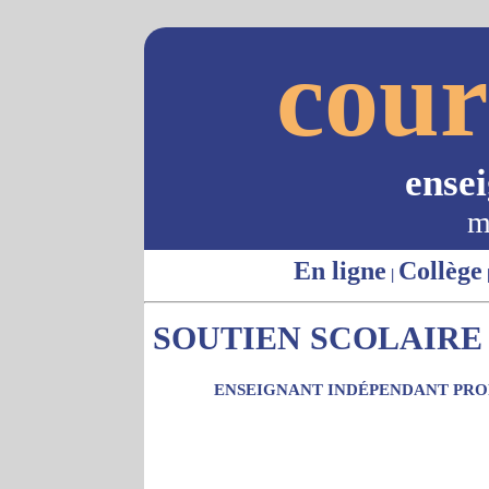
cour
ense
m
En ligne
Collège
|
SOUTIEN SCOLAIRE -
ENSEIGNANT INDÉPENDANT PROP