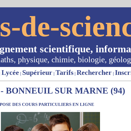
s-de-scienc
ignement scientifique, informa
aths, physique, chimie, biologie, géolog
Lycée
Supérieur
Tarifs
Rechercher
Inscr
|
|
|
|
|
- BONNEUIL SUR MARNE (94)
OSE DES COURS PARTICULIERS EN LIGNE