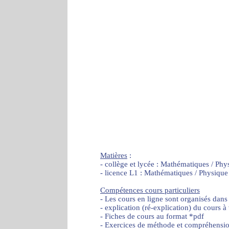
Matières
:
- collège et lycée : Mathématiques / Phy
- licence L1 : Mathématiques / Physique
Compétences cours particuliers
- Les cours en ligne sont organisés dans
- explication (ré-explication) du cours à
- Fiches de cours au format *pdf
- Exercices de méthode et compréhensi