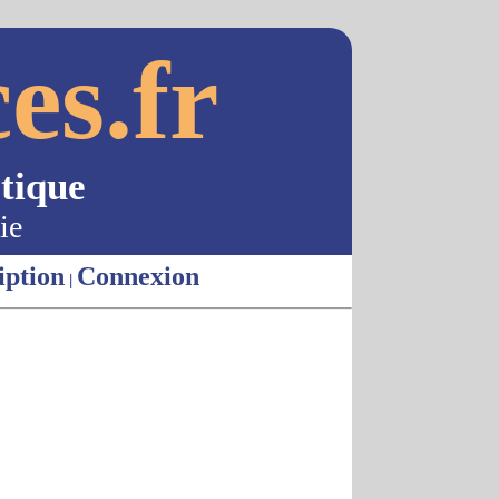
es.fr
tique
ie
iption
Connexion
|