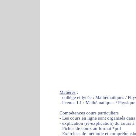
Matières
:
- collège et lycée : Mathématiques / Phy
- licence L1 : Mathématiques / Physique
Compétences cours particuliers
- Les cours en ligne sont organisés dans
- explication (ré-explication) du cours à
- Fiches de cours au format *pdf
- Exercices de méthode et compréhensi