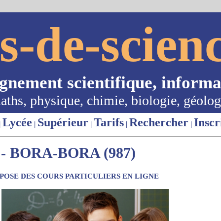
s-de-scienc
ignement scientifique, informa
aths, physique, chimie, biologie, géolog
Lycée
Supérieur
Tarifs
Rechercher
Inscr
|
|
|
|
|
- BORA-BORA (987)
OSE DES COURS PARTICULIERS EN LIGNE