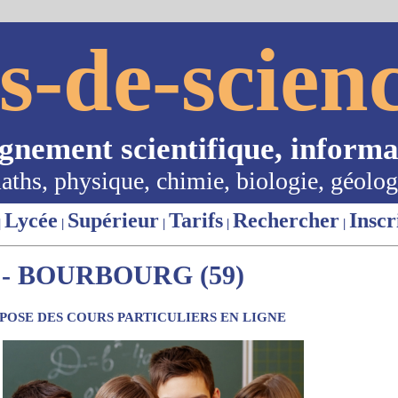
s-de-scienc
ignement scientifique, informa
aths, physique, chimie, biologie, géolog
Lycée
Supérieur
Tarifs
Rechercher
Inscr
|
|
|
|
|
- BOURBOURG (59)
OSE DES COURS PARTICULIERS EN LIGNE