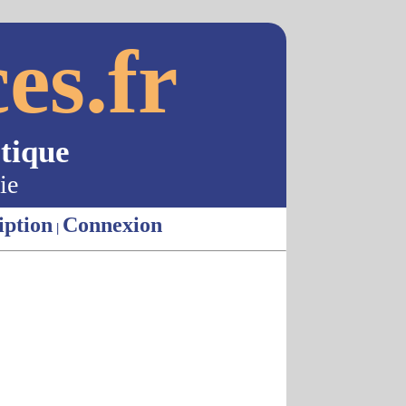
es.fr
tique
ie
iption
Connexion
|