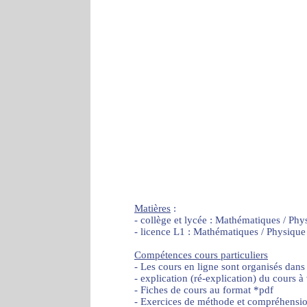
Matières
:
- collège et lycée : Mathématiques / Phy
- licence L1 : Mathématiques / Physique
Compétences cours particuliers
- Les cours en ligne sont organisés dans
- explication (ré-explication) du cours à
- Fiches de cours au format *pdf
- Exercices de méthode et compréhensi