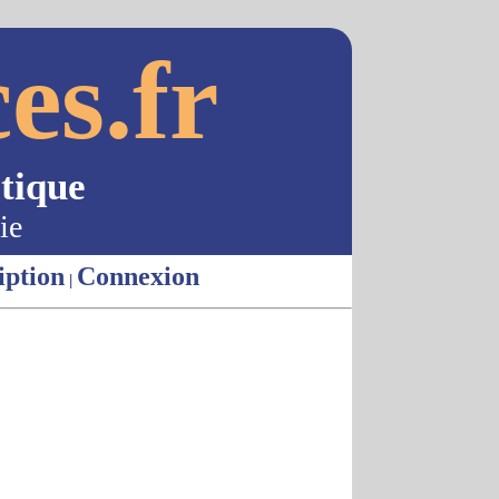
es.fr
tique
ie
iption
Connexion
|