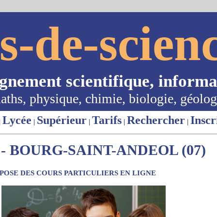
s-de-scienc
ignement scientifique, informa
aths, physique, chimie, biologie, géolog
Lycée
Supérieur
Tarifs
Rechercher
Inscr
|
|
|
|
|
- BOURG-SAINT-ANDEOL (07)
OSE DES COURS PARTICULIERS EN LIGNE