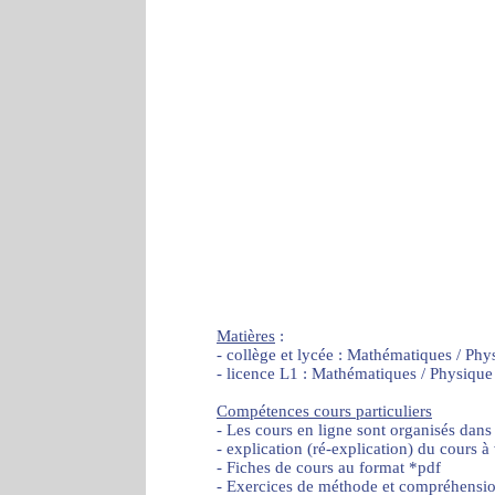
Matières
:
- collège et lycée : Mathématiques / Phy
- licence L1 : Mathématiques / Physique
Compétences cours particuliers
- Les cours en ligne sont organisés dans
- explication (ré-explication) du cours à
- Fiches de cours au format *pdf
- Exercices de méthode et compréhensi