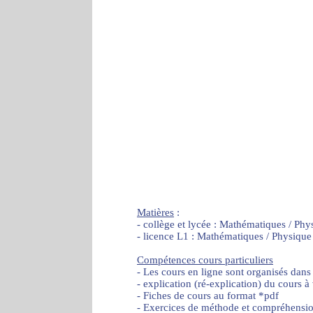
Matières
:
- collège et lycée : Mathématiques / Phy
- licence L1 : Mathématiques / Physique
Compétences cours particuliers
- Les cours en ligne sont organisés dans
- explication (ré-explication) du cours à
- Fiches de cours au format *pdf
- Exercices de méthode et compréhensi