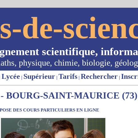
s-de-scienc
ignement scientifique, informa
aths, physique, chimie, biologie, géolog
Lycée
Supérieur
Tarifs
Rechercher
Inscr
|
|
|
|
|
- BOURG-SAINT-MAURICE (73)
OSE DES COURS PARTICULIERS EN LIGNE