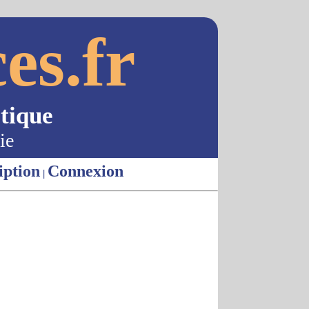
es.fr
tique
ie
iption
Connexion
|