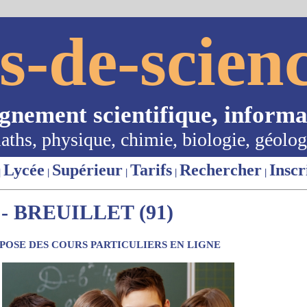
s-de-scienc
ignement scientifique, informa
aths, physique, chimie, biologie, géolog
Lycée
Supérieur
Tarifs
Rechercher
Inscr
|
|
|
|
|
 BREUILLET (91)
OSE DES COURS PARTICULIERS EN LIGNE