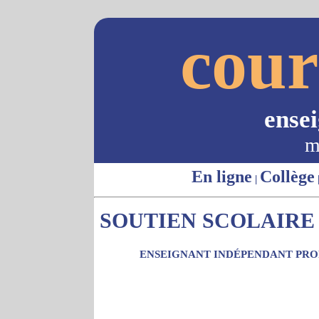
cour
ense
m
En ligne
Collège
|
SOUTIEN SCOLAIRE -
ENSEIGNANT INDÉPENDANT PROP