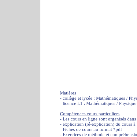
Matières
:
- collège et lycée : Mathématiques / Phy
- licence L1 : Mathématiques / Physique
Compétences cours particuliers
- Les cours en ligne sont organisés dans
- explication (ré-explication) du cours à
- Fiches de cours au format *pdf
- Exercices de méthode et compréhensi