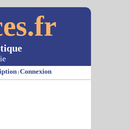
es.fr
tique
ie
iption
Connexion
|