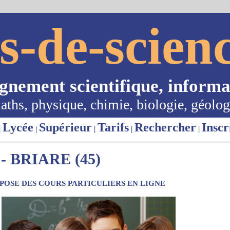
s-de-scienc
ignement scientifique, informa
aths, physique, chimie, biologie, géolog
Lycée
Supérieur
Tarifs
Rechercher
Inscr
|
|
|
|
|
 BRIARE (45)
OSE DES COURS PARTICULIERS EN LIGNE