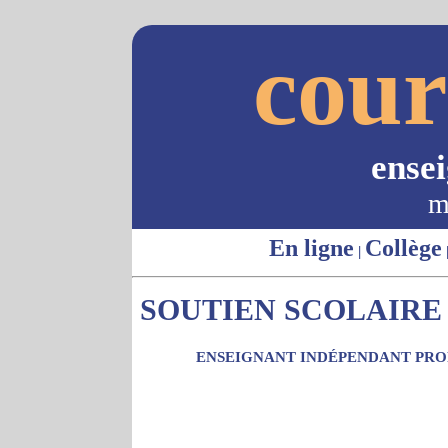
cour
ense
m
En ligne
Collège
|
SOUTIEN SCOLAIRE -
ENSEIGNANT INDÉPENDANT PROP