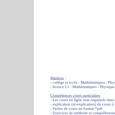
Matières
:
- collège et lycée : Mathématiques / Phy
- licence L1 : Mathématiques / Physique
Compétences cours particuliers
- Les cours en ligne sont organisés dans
- explication (ré-explication) du cours à
- Fiches de cours au format *pdf
- Exercices de méthode et compréhensi