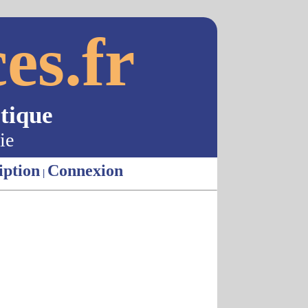
es.fr
tique
ie
iption
Connexion
|