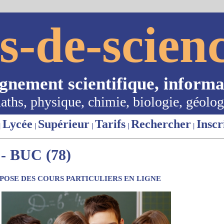
s-de-scienc
ignement scientifique, informa
aths, physique, chimie, biologie, géolog
Lycée
Supérieur
Tarifs
Rechercher
Inscr
|
|
|
|
|
 BUC (78)
OSE DES COURS PARTICULIERS EN LIGNE