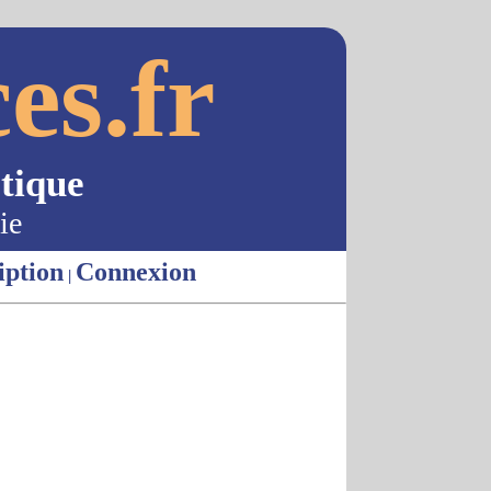
es.fr
tique
ie
iption
Connexion
|