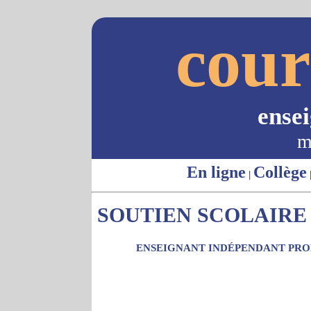
cour
ense
m
En ligne
Collège
|
SOUTIEN SCOLAIRE -
ENSEIGNANT INDÉPENDANT PROP