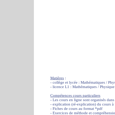
Matières
:
- collège et lycée : Mathématiques / Phy
- licence L1 : Mathématiques / Physique
Compétences cours particuliers
- Les cours en ligne sont organisés dans
- explication (ré-explication) du cours à
- Fiches de cours au format *pdf
- Exercices de méthode et compréhensi