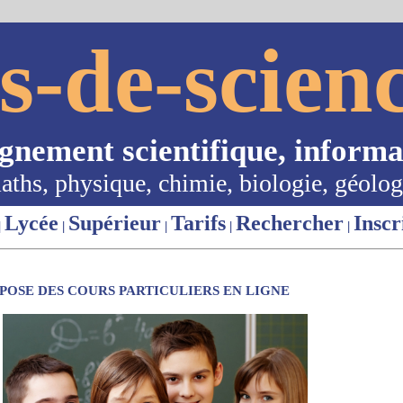
s-de-scienc
ignement scientifique, informa
aths, physique, chimie, biologie, géolog
Lycée
Supérieur
Tarifs
Rechercher
Inscr
|
|
|
|
|
OSE DES COURS PARTICULIERS EN LIGNE