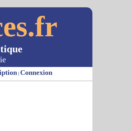
es.fr
tique
ie
iption
Connexion
|