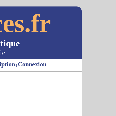
es.fr
tique
ie
iption
Connexion
|