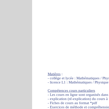
Matières
:
- collège et lycée : Mathématiques / Phy
- licence L1 : Mathématiques / Physique
Compétences cours particuliers
- Les cours en ligne sont organisés dans
- explication (ré-explication) du cours à
- Fiches de cours au format *pdf
- Exercices de méthode et compréhensi