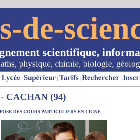
s-de-scienc
ignement scientifique, informa
aths, physique, chimie, biologie, géolog
Lycée
Supérieur
Tarifs
Rechercher
Inscr
|
|
|
|
|
- CACHAN (94)
OSE DES COURS PARTICULIERS EN LIGNE